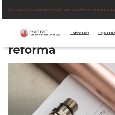
SÃO PAULO E REGIÃO | LOJAS
RETIRE NA LOJA – COMPRE PELO WHATSAPP (11)3579-8700 TE
Como planejar a in
Sobre Nós
Loja Físi
reforma