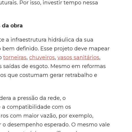
uturais. Por isso, investir tempo nessa
s da obra
 a infraestrutura hidráulica da sua
o bem definido. Esse projeto deve mapear
mo
torneiras
,
chuveiros
,
vasos sanitários
,
s saídas de esgoto. Mesmo em reformas
sos que costumam gerar retrabalho e
era a pressão da rede, o
 a compatibilidade com os
iros com maior vazão, por exemplo,
r o desempenho esperado. O mesmo vale