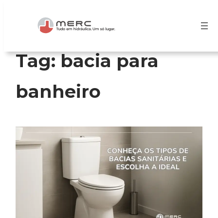
Pular
para
o
conteúdo
Tag:
bacia para
banheiro