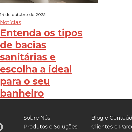
14 de outubro de 2025
Notícias
Entenda os tipos
de bacias
sanitárias e
escolha a ideal
para o seu
banheiro
Sobre Nós
Blog e Conteú
Produtos e Soluções
Clientes e Parc