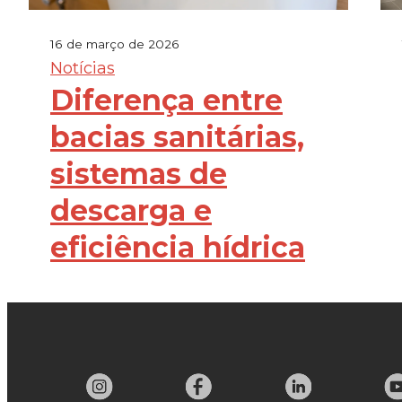
16 de março de 2026
Notícias
Diferença entre
bacias sanitárias,
sistemas de
descarga e
eficiência hídrica