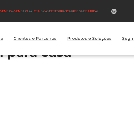
LEVENDAS – VENDA PARA LOJA
DICAS DE SEGURANÇA PRECISA DE AJUDA?
ca
Clientes e Parceiros
Produtos e Soluções
Segm
l para casa