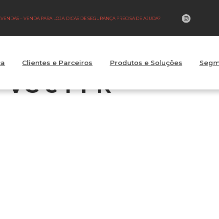
LEVENDAS – VENDA PARA LOJA
DICAS DE SEGURANÇA PRECISA DE AJUDA?
ca
Clientes e Parceiros
Produtos e Soluções
Segm
PVC e PPR