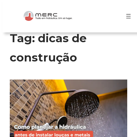
Pular
para
o
conteúdo
Tag:
dicas de
construção