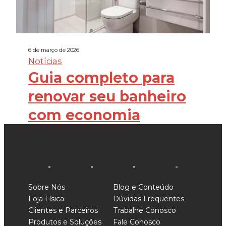
6 de março de 2026
Notícias
Guia completo para
renovar seu banheiro
com economia
Sobre Nós
Blog e Conteúdo
Loja Física
Dúvidas Frequentes
Clientes e Parceiros
Trabalhe Conosco
Produtos e Soluções
Fale Conosco