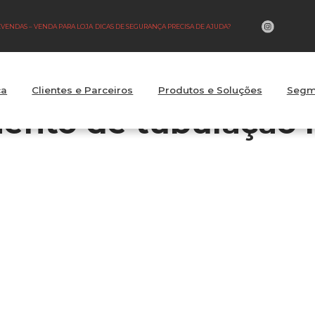
LEVENDAS – VENDA PARA LOJA
DICAS DE SEGURANÇA PRECISA DE AJUDA?
ca
Clientes e Parceiros
Produtos e Soluções
Segm
nto de tubulação h