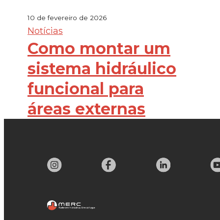
10 de fevereiro de 2026
Notícias
Como montar um
sistema hidráulico
funcional para
áreas externas