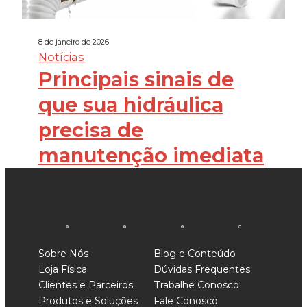
8 de janeiro de 2026
Notícias
Principais sinais de
que sua hidráulica
precisa de
manutenção imediata
Sobre Nós
Blog e Conteúdo
Loja Física
Dúvidas Frequentes
Clientes e Parceiros
Trabalhe Conosco
Produtos e Soluções
Fale Conosco