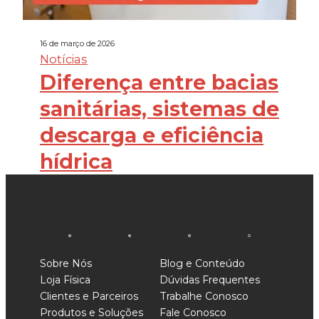
16 de março de 2026
Notícias
Diferença entre bacias
sanitárias, sistemas de
descarga e eficiência
hídrica
Sobre Nós
Blog e Conteúdo
Loja Física
Dúvidas Frequentes
Clientes e Parceiros
Trabalhe Conosco
Produtos e Soluções
Fale Conosco