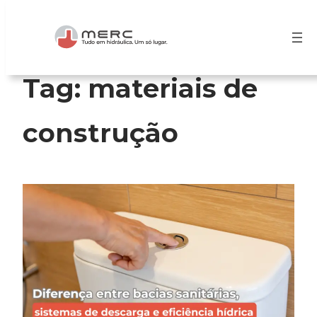
Pular
para
o
conteúdo
Tag:
materiais de
construção