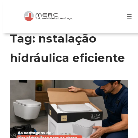
Pular
para
o
conteúdo
Tag:
nstalação
hidráulica eficiente