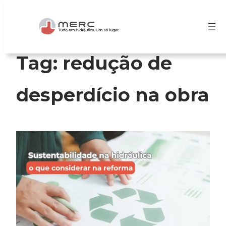
Pular
para
o
conteúdo
Tag:
redução de
desperdício na obra