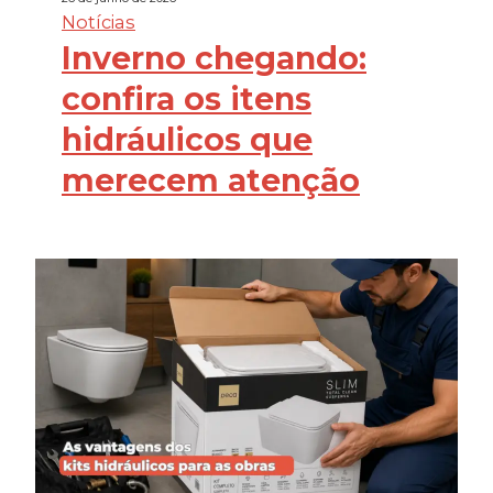
Notícias
Inverno chegando:
confira os itens
hidráulicos que
merecem atenção