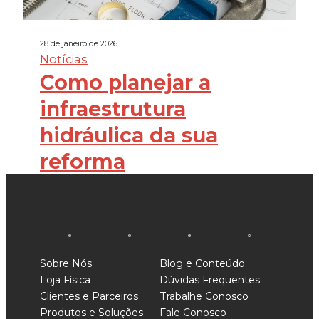
28 de janeiro de 2026
Notícias
Como planejar a
infraestrutura
hidráulica da sua
reforma
Sobre Nós
Blog e Conteúdo
Loja Física
Dúvidas Frequentes
Clientes e Parceiros
Trabalhe Conosco
Produtos e Soluções
Fale Conosco