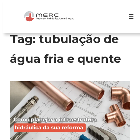
Pular
para
o
conteúdo
Tag:
tubulação de
água fria e quente